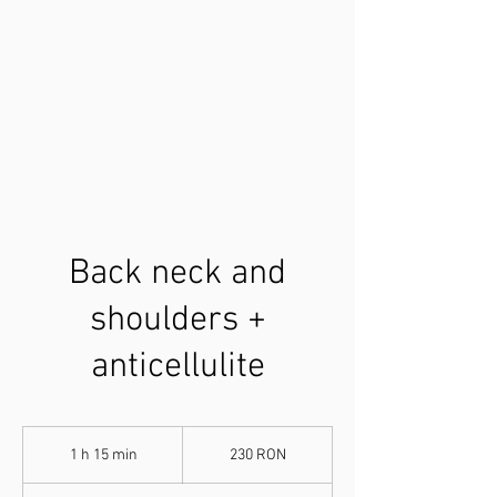
Back neck and
shoulders +
anticellulite
230
de
1 h 15 min
1
230 RON
lei
românești
1