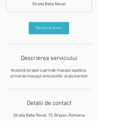
5
Strada Baba Novac
m
i
n
Rezervă acum
Descrierea serviciului
Această terapie cuprinde masajul spatelui,
urmat de masajul anticelulitic al picioarelor
Detalii de contact
Strada Baba Novac 15, Brașov, Romania